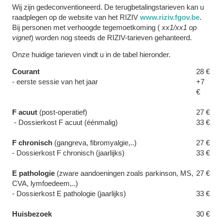
Wij zijn gedeconventioneerd. De terugbetalingstarieven kan u
raadplegen op de website van het RIZIV
www.riziv.fgov.be
.
Bij personen met verhoogde tegemoetkoming (
xx1/xx1 op
vignet
) worden nog steeds de RIZIV-tarieven gehanteerd.
Onze huidige tarieven vindt u in de tabel hieronder.
Courant
28 €
- eerste sessie van het jaar
+7
€
F acuut
(post-operatief)
27 €
- Dossierkost F acuut (éénmalig)
33 €
F chronisch
(gangreva, fibromyalgie,..)
27 €
- Dossierkost F chronisch (jaarlijks)
33 €
E pathologie
(zware aandoeningen zoals parkinson, MS,
27 €
CVA, lymfoedeem,..)
- Dossierkost E pathologie (jaarlijks)
33 €
Huisbezoek
30 €