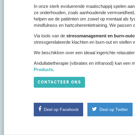
In onze sterk evoluerende maatschappij spelen aa
ze onderhouden, zoals aanhoudende vermoeidheid, re
helpen we de patiënten om zowel op mentaal als fys
mindfulness en hartcoherentietraining. We passen
Via tools van de
stressmanagement en burn-outc
stressgerelateerde klachten en burn-out en stellen 
We beschikken over een ideaal ingerichte relaxatier
Andullatietherapie (vibraties en infrarood) kan een
Products
.
CONTACTEER ONS
Deel op Facebook
Deel op Twitter