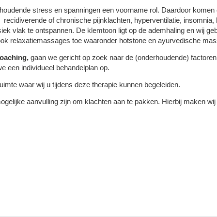
nhoudende stress en spanningen een voorname rol. Daardoor komen 
cidiverende of chronische pijnklachten, hyperventilatie, insomnia, b
iek vlak te ontspannen. De klemtoon ligt op de ademhaling en wij ge
 ook relaxatiemassages toe waaronder hotstone en ayurvedische ma
oaching,
gaan we gericht op zoek naar de (onderhoudende) factoren di
we een individueel behandelplan op.
uimte waar wij u tijdens deze therapie kunnen begeleiden.
 mogelijke aanvulling zijn om klachten aan te pakken. Hierbij maken w