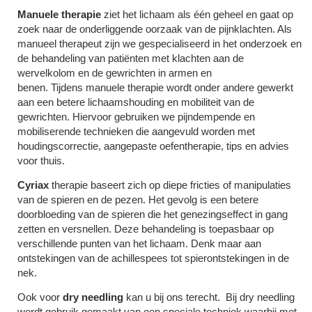
Manuele therapie
ziet het lichaam als één geheel en gaat op
zoek naar de onderliggende oorzaak van de pijnklachten. Als
manueel therapeut zijn we gespecialiseerd in het onderzoek en
de behandeling van patiënten met klachten aan de
wervelkolom en de gewrichten in armen en
benen. Tijdens manuele therapie wordt onder andere gewerkt
aan een betere lichaamshouding en mobiliteit van de
gewrichten. Hiervoor gebruiken we pijndempende en
mobiliserende technieken die aangevuld worden met
houdingscorrectie, aangepaste oefentherapie, tips en advies
voor thuis.
Cyriax
therapie baseert zich op diepe fricties of manipulaties
van de spieren en de pezen. Het gevolg is een betere
doorbloeding van de spieren die het genezingseffect in gang
zetten en versnellen. Deze behandeling is toepasbaar op
verschillende punten van het lichaam. Denk maar aan
ontstekingen van de achillespees tot spierontstekingen in de
nek.
Ook voor
dry needling
kan u bij ons terecht. Bij dry needling
wordt gebruik gemaakt van een speciale techniek waarbij met